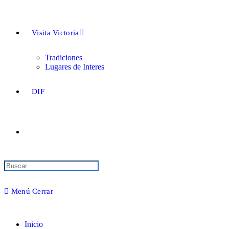
Visita Victoria
Tradiciones
Lugares de Interes
DIF
Buscar
en
esta
Menú
Cerrar
web
Inicio