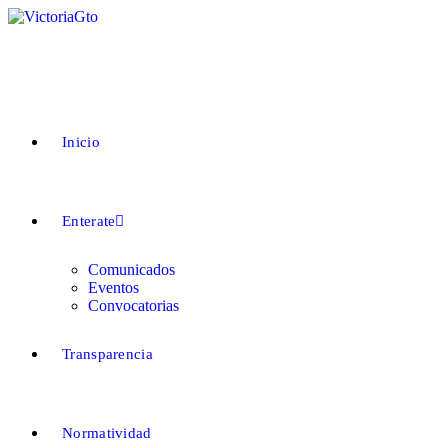
Saltar
al
contenido
Inicio
Enterate
Comunicados
Eventos
Convocatorias
Transparencia
Normatividad