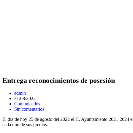
Entrega reconocimientos de posesión
Autor
admin
de
Publicación
31/08/2022
la
de
Categoría
Comunicados
entrada:
la
de
Comentarios
Sin comentarios
entrada:
la
de
El día de hoy 25 de agosto del 2022 el H. Ayuntamiento 2021-2024 ent
entrada:
la
cada uno de sus predios.
entrada: