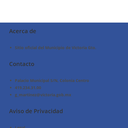
Acerca de
Sitio oficial del Municipio de Victoria Gto.
Contacto
Palacio Municipal S/N, Colonia Centro
419.234.31.00
g_martinez@victoria.gob.mx
Aviso de Privacidad
Legal