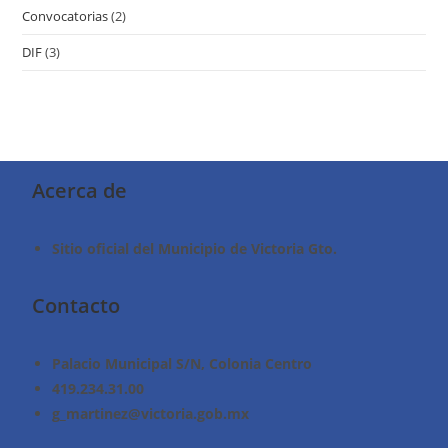
Convocatorias
(2)
DIF
(3)
Acerca de
Sitio oficial del Municipio de Victoria Gto.
Contacto
Palacio Municipal S/N, Colonia Centro
419.234.31.00
g_martinez@victoria.gob.mx